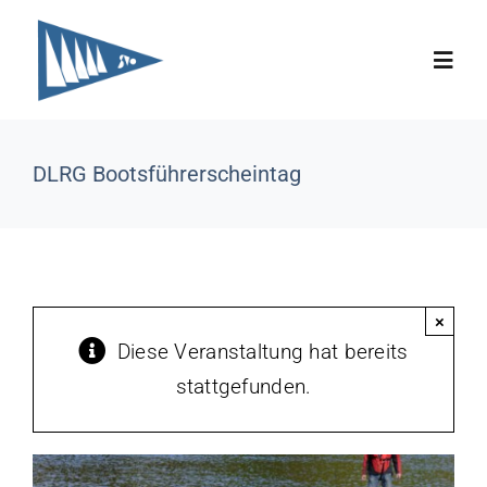
Zum
Inhalt
Toggl
springen
Navig
Aktuelles
DLRG Bootsführerscheintag
Unser Verein
Jugend
×
Diese Veranstaltung hat bereits
Regatten
stattgefunden.
Unser Revier