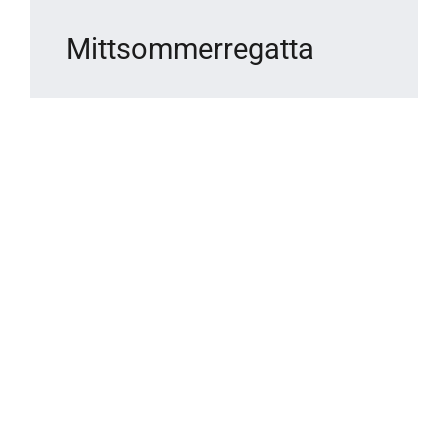
Mittsommerregatta
Mehrere Kenterungen bei der
Mittsommerregatta des SVO am
Bucher Stausee.
Categories:
Regatten
Published On: Juli 3rd, 2024
Weiterlesen