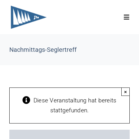
Zum
Inhalt
Toggl
springen
Navig
Aktuelles
Nachmittags-Seglertreff
Unser Verein
Jugend
×
Diese Veranstaltung hat bereits
Regatten
stattgefunden.
Unser Revier